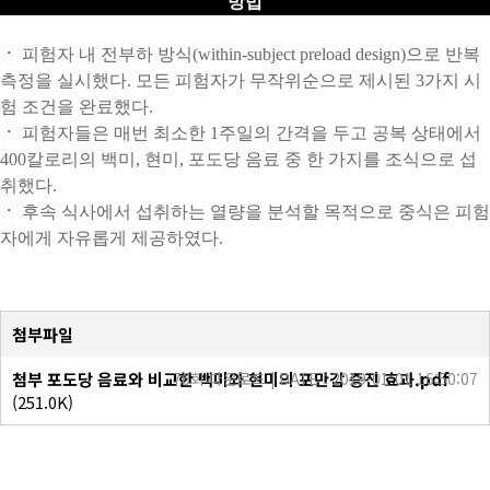
방법
ㆍ
피험자
내
전부하
방식
(within-subject preload design)
으로
반복
측정을
실시했다
.
모든
피험자가
무작위순으로
제시된
3
가지
시
험
조건을
완료했다
.
ㆍ
피험자들은
매번
최소한
1
주일의
간격을
두고
공복
상태에서
400
칼로리의
백미
,
현미
,
포도당
음료
중
한
가지를
조식으로
섭
취했다
.
ㆍ
후속
식사에서
섭취하는
열량을
분석할
목적으로
중식은
피험
자에게
자유롭게
제공하였다
.
첨부파일
첨부 포도당 음료와 비교한 백미와 현미의 포만감 증진 효과.pdf
76회 다운로드 | DATE : 2019-01-01 16:50:07
(251.0K)