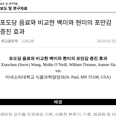
보도 및 연구자료
보도 및 연구자료
포도당 음료와 비교한 백미와 현미의 포만감
증진 효과
최고관리자
2,802회
2019-01-01
포도당 음료와 비교한 백미와 현미의 포만감 증진 효과
Xiaochun (Snow) Wang, Mollie O’Neill, William Thomas, Joanne Sla
vin
미네소타대학교
식품과학영양과
(St. Paul, MN 55108, USA)
배경
생리적
요인들
이외에도
기분
,
사회적
분위기
,
기호
,
제공량
등
다