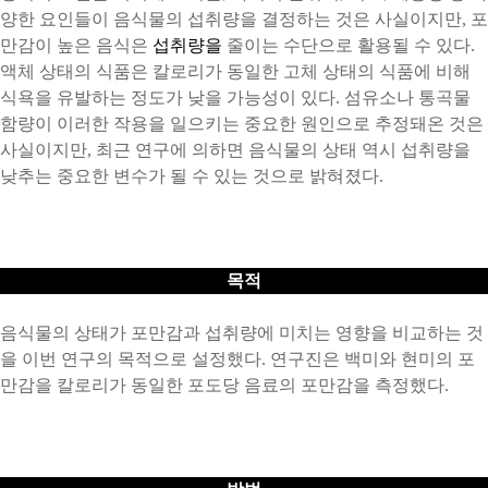
양한
요인들이
음식물의
섭취량을
결정하는
것은
사실이지만
,
포
만감이
높은
음식은
섭취량을
줄이는
수단으로
활용될
수
있다
.
액체
상태의
식품은
칼로리가
동일한
고체
상태의
식품에
비해
식욕을
유발하는
정도가
낮을
가능성이
있다
.
섬유소나
통곡물
함량이
이러한
작용을
일으키는
중요한
원인으로
추정돼온
것은
사실이지만
,
최근
연구에
의하면
음식물의
상태
역시
섭취량을
낮추는
중요한
변수가
될
수
있는
것으로
밝혀졌다
.
목적
음식물의
상태가
포만감과
섭취량에
미치는
영향을
비교하는
것
을
이번
연구의
목적으로
설정했다
.
연구진은
백미와
현미의
포
만감을
칼로리가
동일한
포도당
음료의
포만감을
측정했다
.