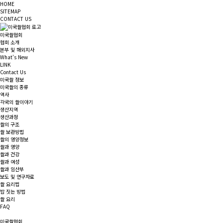
HOME
SITEMAP
CONTACT US
미국쌀협회
협회 소개
본부 및 해외지사
What's New
LINK
Contact Us
미국쌀 정보
미국쌀의 종류
역사
각국의 쌀이야기
생산지역
생산과정
쌀의 구조
쌀 보관방법
쌀의 영양정보
쌀과 영양
쌀과 건강
쌀과 여성
쌀과 임산부
보도 및 연구자료
쌀 요리법
밥 짓는 방법
쌀 요리
FAQ
미국쌀협회