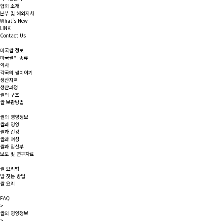
협회 소개
본부 및 해외지사
What's New
LINK
Contact Us
미국쌀 정보
미국쌀의 종류
역사
각국의 쌀이야기
생산지역
생산과정
쌀의 구조
쌀 보관방법
쌀의 영양정보
쌀과 영양
쌀과 건강
쌀과 여성
쌀과 임산부
보도 및 연구자료
쌀 요리법
밥 짓는 방법
쌀 요리
FAQ
>
쌀의 영양정보
>