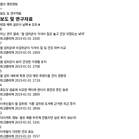
쌀의 영양정보
>
보도 및 연구자료
보도 및 연구자료
번호
제목
글쓴이
날짜
조회
8
최신 연구 결과, ‘쌀 섭취군의 식사의 질은 높고 건강 위험도는 낮아’
최고관리자
2019-01-01
2630
7
쌀 섭취군과 비섭취군의 식사의 질 및 건강 마커 비교
최고관리자
2019-01-01
2656
6
쌀 섭취군이 보다 건강한 식생활 유지
최고관리자
2019-01-01
2708
5
쌀 섭취 여부와 특정 건강·영양 측정치들 간의 연관성
최고관리자
2019-01-01
2726
4
포도당 음료와 비교한 백미와 현미의 포만감 증진 효과
최고관리자
2019-01-01
2800
3
미국인들의 쌀 섭취량: 식품 섭취량 조사에 근거한 최근 증거
최고관리자
2019-01-01
2866
2
다이어트 정보: 쌀은 배를 부르게 만들지만 살은 찌지 않는다!
최고관리자
2019-01-01
3241
1
미국쌀의 다양한 건강 효능
최고관리자
2019-01-01
3557