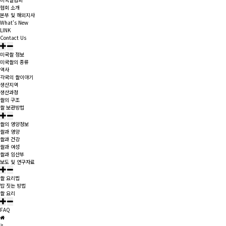
협회 소개
본부 및 해외지사
What's New
LINK
Contact Us
미국쌀 정보
미국쌀의 종류
역사
각국의 쌀이야기
생산지역
생산과정
쌀의 구조
쌀 보관방법
쌀의 영양정보
쌀과 영양
쌀과 건강
쌀과 여성
쌀과 임산부
보도 및 연구자료
쌀 요리법
밥 짓는 방법
쌀 요리
FAQ
>