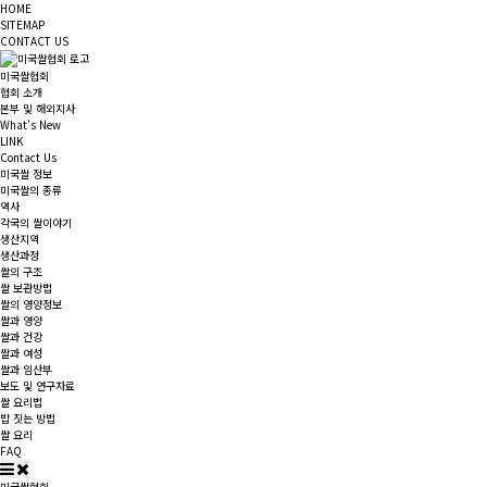
HOME
SITEMAP
CONTACT US
미국쌀협회
협회 소개
본부 및 해외지사
What's New
LINK
Contact Us
미국쌀 정보
미국쌀의 종류
역사
각국의 쌀이야기
생산지역
생산과정
쌀의 구조
쌀 보관방법
쌀의 영양정보
쌀과 영양
쌀과 건강
쌀과 여성
쌀과 임산부
보도 및 연구자료
쌀 요리법
밥 짓는 방법
쌀 요리
FAQ
미국쌀협회